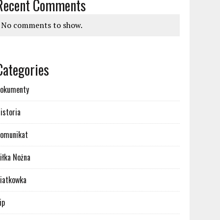
Recent Comments
No comments to show.
Categories
okumenty
istoria
omunikat
iłka Nożna
iatkowka
ip