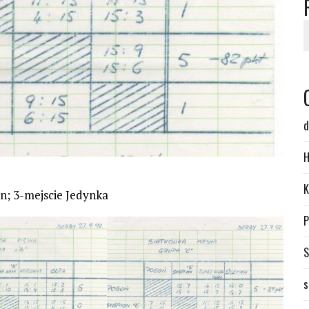
d
H
K
on; 3-mejscie Jedynka
P
S
s