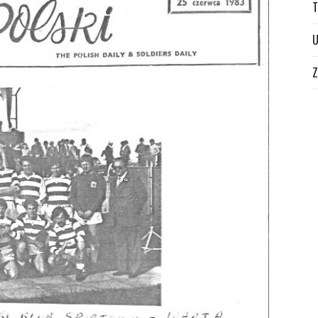
T
U
Z