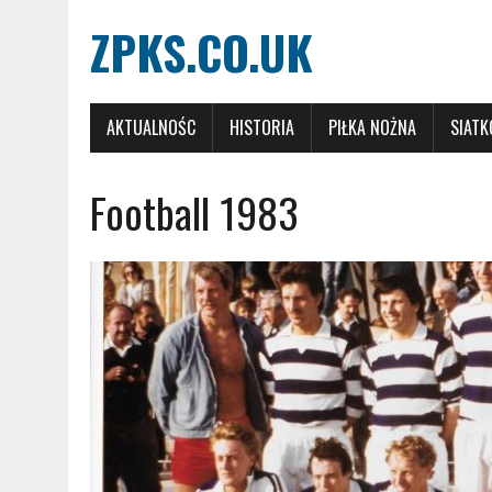
ZPKS.CO.UK
AKTUALNOŚC
HISTORIA
PIŁKA NOŻNA
SIAT
Football 1983