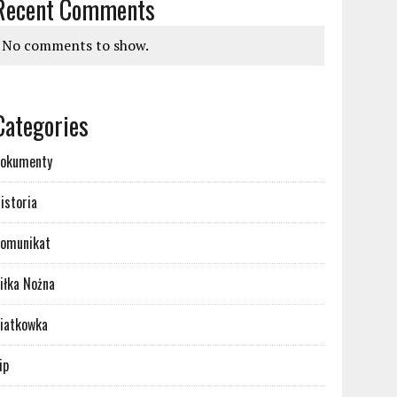
Recent Comments
No comments to show.
Categories
okumenty
istoria
omunikat
iłka Nożna
iatkowka
ip