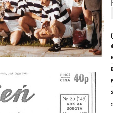
d
H
K
P
S
s